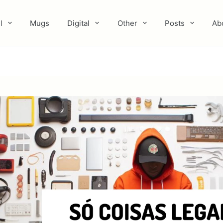
l
Mugs
Digital
Other
Posts
Ab