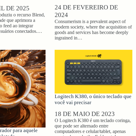
24 DE FEVEREIRO DE
IL DE 2025
2024
oduziu o recurso Blend,
ade que aprimora a
Consumerism is a prevalent aspect of
o feed ao integrar
modern society, where the acquisition of
 usuários conectados.…
goods and services has become deeply
ingrained in…
Logitech K380, o único teclado que
você vai precisar
18 DE MAIO DE 2023
O Logitech K380 é um teclado coringa,
que pode ser alternado entre
rador para aquele
computadores e celular/tablet, apenas