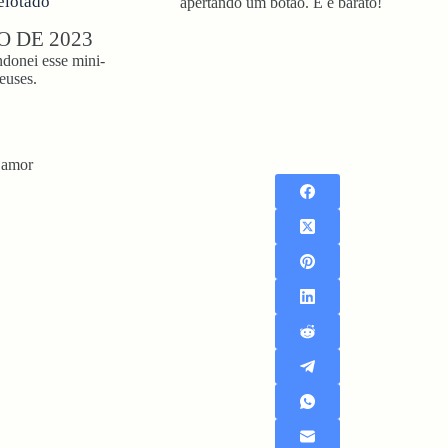
elotado
apertando um botão. E é barato!
O DE 2023
donei esse mini-
euses.
 amor