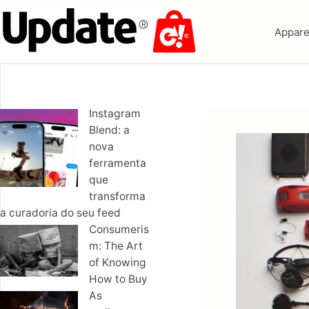
Pular
para
o
Appare
conteúdo
Instagram
Blend: a
nova
ferramenta
que
transforma
a curadoria do seu feed
Consumeris
m: The Art
of Knowing
How to Buy
As