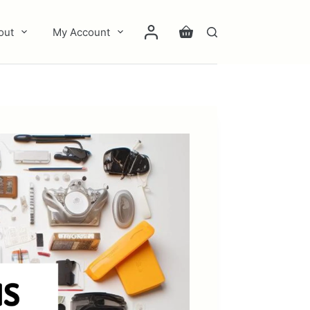
out
My Account
Carrinho