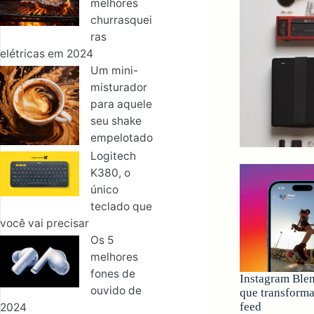
melhores
churrasquei
ras
elétricas​ em 2024
Um mini-
misturador
para aquele
seu shake
empelotado
Logitech
K380, o
único
teclado que
você vai precisar
Os 5
melhores
fones de
Instagram Blen
ouvido de
que transforma
feed
2024