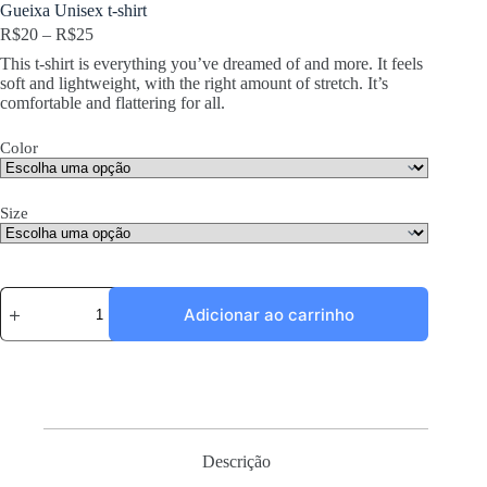
Gueixa Unisex t-shirt
R$
20
–
R$
25
This t-shirt is everything you’ve dreamed of and more. It feels
soft and lightweight, with the right amount of stretch. It’s
comfortable and flattering for all.
Color
Size
Gueixa
Adicionar ao carrinho
Unisex
t-
shirt
quantidade
Descrição