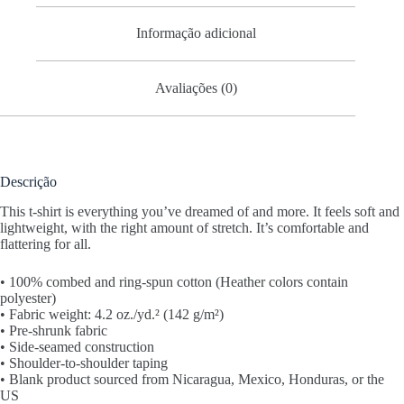
Informação adicional
Avaliações (0)
Descrição
This t-shirt is everything you’ve dreamed of and more. It feels soft and
lightweight, with the right amount of stretch. It’s comfortable and
flattering for all.
• 100% combed and ring-spun cotton (Heather colors contain
polyester)
• Fabric weight: 4.2 oz./yd.² (142 g/m²)
• Pre-shrunk fabric
• Side-seamed construction
• Shoulder-to-shoulder taping
• Blank product sourced from Nicaragua, Mexico, Honduras, or the
US