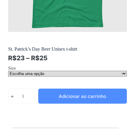
St. Patrick’s Day Beer Unisex t-shirt
R$
23
–
R$
25
Size
St.
Adicionar ao carrinho
Patrick's
Day
Beer
Unisex
t-
shirt
quantidade