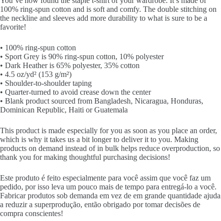
You’ve now found the staple t-shirt of your wardrobe. It’s made of
100% ring-spun cotton and is soft and comfy. The double stitching on
the neckline and sleeves add more durability to what is sure to be a
favorite!
• 100% ring-spun cotton
• Sport Grey is 90% ring-spun cotton, 10% polyester
• Dark Heather is 65% polyester, 35% cotton
• 4.5 oz/yd² (153 g/m²)
• Shoulder-to-shoulder taping
• Quarter-turned to avoid crease down the center
• Blank product sourced from Bangladesh, Nicaragua, Honduras,
Dominican Republic, Haiti or Guatemala
This product is made especially for you as soon as you place an order,
which is why it takes us a bit longer to deliver it to you. Making
products on demand instead of in bulk helps reduce overproduction, so
thank you for making thoughtful purchasing decisions!
Este produto é feito especialmente para você assim que você faz um
pedido, por isso leva um pouco mais de tempo para entregá-lo a você.
Fabricar produtos sob demanda em vez de em grande quantidade ajuda
a reduzir a superprodução, então obrigado por tomar decisões de
compra conscientes!