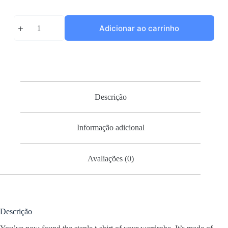
World's
Adicionar ao carrinho
Okayest
Tennis
Player
quantidade
Descrição
Informação adicional
Avaliações (0)
Descrição