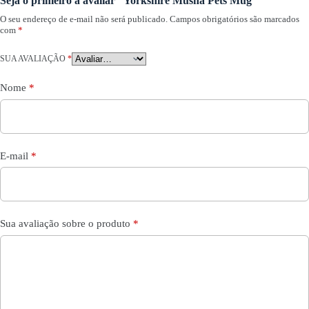
Seja o primeiro a avaliar “Yorkshire Musha Pets Mug”
O seu endereço de e-mail não será publicado.
Campos obrigatórios são marcados
com
*
SUA AVALIAÇÃO
*
Nome
*
E-mail
*
Sua avaliação sobre o produto
*